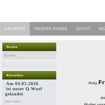
DALMIKUS
UNSERE HUNDE
ZUCHT
WÜ
Suche
Aktuelles
Fr
Am 04.05.2026
Holy
ist unser Q-Wurf
gelandet
a
Mehr dazu...
Mutter uns