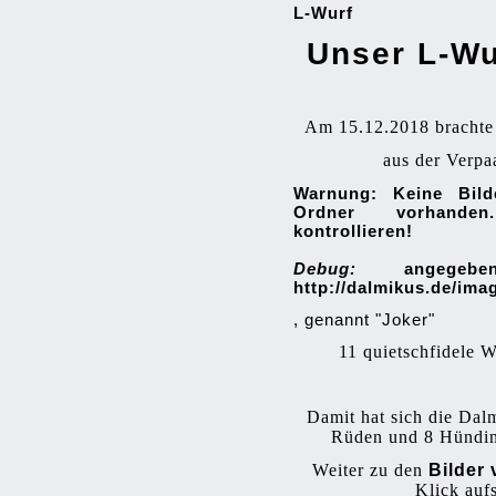
L-Wurf
Unser L-Wur
Am 15.12.2018 brachte
aus der Verpa
Warnung: Keine Bil
Ordner vorhande
kontrollieren!
Debug:
angegebe
http://dalmikus.de/imag
, genannt "Joker"
11 quietschfidele 
Damit hat sich die Dal
Rüden und 8 Hündin
Weiter zu den
Bilder
Klick auf