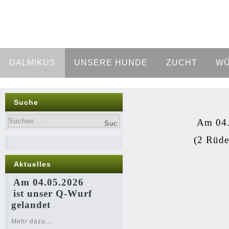
DALMIKUS
UNSERE HUNDE
ZUCHT
WÜ
Suche
Am 04.
(2 Rüde
Aktuelles
Am 04.05.2026
ist unser Q-Wurf
gelandet
Mehr dazu...